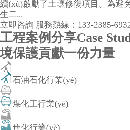
續(xù)啟動了土壤修復項目。為避免
生二...
立即咨詢
服務熱線：
133-2385-693
工程案例分享
Case Stud
境保護貢獻一份力量
石油石化行業(yè)
煤化工行業(yè)
焦化行業(yè)