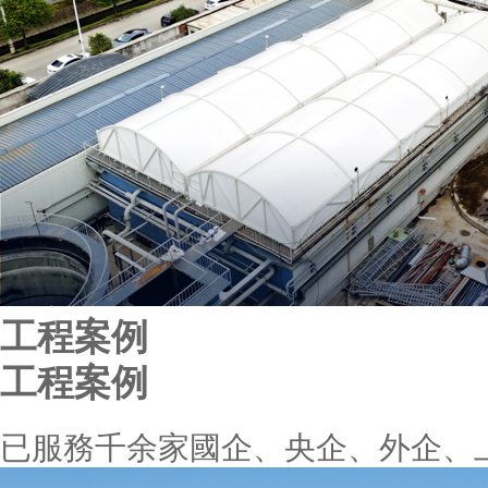
工程案例
工程案例
已服務千余家國企、央企、外企、上